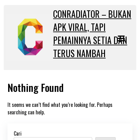
Skip
to
CONRADIATOR – BUKAN
content
APK VIRAL, TAPI
PEMAINNYA SETIA DAN
TERUS NAMBAH
Nothing Found
It seems we can’t find what you’re looking for. Perhaps
searching can help.
Cari