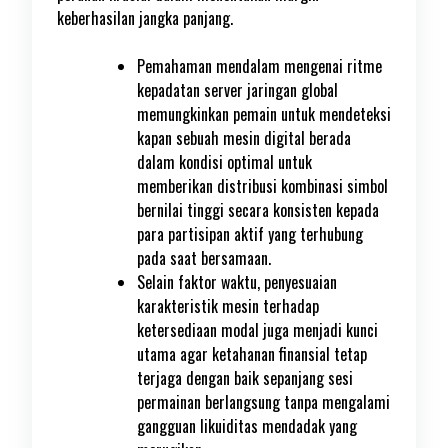
keberhasilan jangka panjang.
Pemahaman mendalam mengenai ritme
kepadatan server jaringan global
memungkinkan pemain untuk mendeteksi
kapan sebuah mesin digital berada
dalam kondisi optimal untuk
memberikan distribusi kombinasi simbol
bernilai tinggi secara konsisten kepada
para partisipan aktif yang terhubung
pada saat bersamaan.
Selain faktor waktu, penyesuaian
karakteristik mesin terhadap
ketersediaan modal juga menjadi kunci
utama agar ketahanan finansial tetap
terjaga dengan baik sepanjang sesi
permainan berlangsung tanpa mengalami
gangguan likuiditas mendadak yang