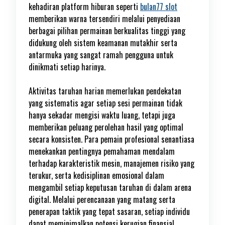
kehadiran platform hiburan seperti
bulan77 slot
memberikan warna tersendiri melalui penyediaan
berbagai pilihan permainan berkualitas tinggi yang
didukung oleh sistem keamanan mutakhir serta
antarmuka yang sangat ramah pengguna untuk
dinikmati setiap harinya.
Aktivitas taruhan harian memerlukan pendekatan
yang sistematis agar setiap sesi permainan tidak
hanya sekadar mengisi waktu luang, tetapi juga
memberikan peluang perolehan hasil yang optimal
secara konsisten. Para pemain profesional senantiasa
menekankan pentingnya pemahaman mendalam
terhadap karakteristik mesin, manajemen risiko yang
terukur, serta kedisiplinan emosional dalam
mengambil setiap keputusan taruhan di dalam arena
digital. Melalui perencanaan yang matang serta
penerapan taktik yang tepat sasaran, setiap individu
dapat meminimalkan potensi kerugian finansial