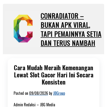
Skip
to
CONRADIATOR –
content
BUKAN APK VIRAL,
TAPI PEMAINNYA SETIA
DAN TERUS NAMBAH
Cara Mudah Meraih Kemenangan
Lewat Slot Gacor Hari Ini Secara
Konsisten
Posted on
09/08/2026
by
JBGroup
Admin Redaksi –
JBG Media