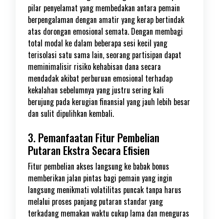
pilar penyelamat yang membedakan antara pemain
berpengalaman dengan amatir yang kerap bertindak
atas dorongan emosional semata. Dengan membagi
total modal ke dalam beberapa sesi kecil yang
terisolasi satu sama lain, seorang partisipan dapat
meminimalisir risiko kehabisan dana secara
mendadak akibat perburuan emosional terhadap
kekalahan sebelumnya yang justru sering kali
berujung pada kerugian finansial yang jauh lebih besar
dan sulit dipulihkan kembali.
3. Pemanfaatan Fitur Pembelian
Putaran Ekstra Secara Efisien
Fitur pembelian akses langsung ke babak bonus
memberikan jalan pintas bagi pemain yang ingin
langsung menikmati volatilitas puncak tanpa harus
melalui proses panjang putaran standar yang
terkadang memakan waktu cukup lama dan menguras