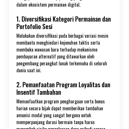
dalam ekosistem permainan digital.
1. Diversifikasi Kategori Permainan dan
Portofolio Sesi
Melakukan diversifikasi pada berbagai variasi mesin
membantu menghindari kejenuhan taktis serta
membuka wawasan baru terhadap mekanisme
pembayaran alternatif yang ditawarkan oleh
pengembang perangkat lunak terkemuka di seluruh
dunia saat ini.
2. Pemanfaatan Program Loyalitas dan
Insentif Tambahan
Memanfaatkan program penghargaan serta bonus
harian secara bijak dapat memberikan tambahan
amunisi modal yang sangat berguna untuk
memperpanjang durasi bermain tanpa harus