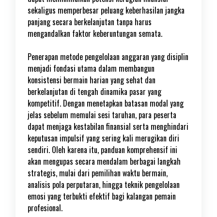
sekaligus memperbesar peluang keberhasilan jangka
panjang secara berkelanjutan tanpa harus
mengandalkan faktor keberuntungan semata.
Penerapan metode pengelolaan anggaran yang disiplin
menjadi fondasi utama dalam membangun
konsistensi bermain harian yang sehat dan
berkelanjutan di tengah dinamika pasar yang
kompetitif. Dengan menetapkan batasan modal yang
jelas sebelum memulai sesi taruhan, para peserta
dapat menjaga kestabilan finansial serta menghindari
keputusan impulsif yang sering kali merugikan diri
sendiri. Oleh karena itu, panduan komprehensif ini
akan mengupas secara mendalam berbagai langkah
strategis, mulai dari pemilihan waktu bermain,
analisis pola perputaran, hingga teknik pengelolaan
emosi yang terbukti efektif bagi kalangan pemain
profesional.