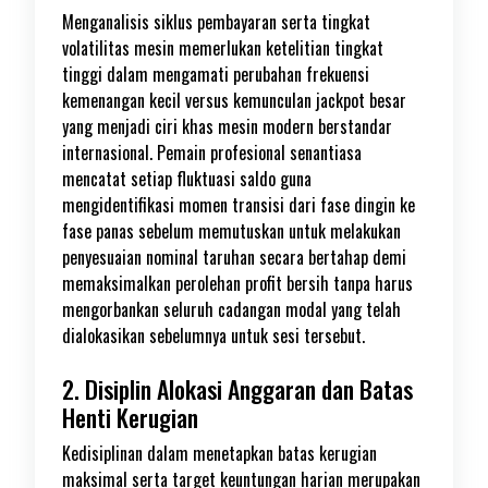
Menganalisis siklus pembayaran serta tingkat
volatilitas mesin memerlukan ketelitian tingkat
tinggi dalam mengamati perubahan frekuensi
kemenangan kecil versus kemunculan jackpot besar
yang menjadi ciri khas mesin modern berstandar
internasional. Pemain profesional senantiasa
mencatat setiap fluktuasi saldo guna
mengidentifikasi momen transisi dari fase dingin ke
fase panas sebelum memutuskan untuk melakukan
penyesuaian nominal taruhan secara bertahap demi
memaksimalkan perolehan profit bersih tanpa harus
mengorbankan seluruh cadangan modal yang telah
dialokasikan sebelumnya untuk sesi tersebut.
2. Disiplin Alokasi Anggaran dan Batas
Henti Kerugian
Kedisiplinan dalam menetapkan batas kerugian
maksimal serta target keuntungan harian merupakan