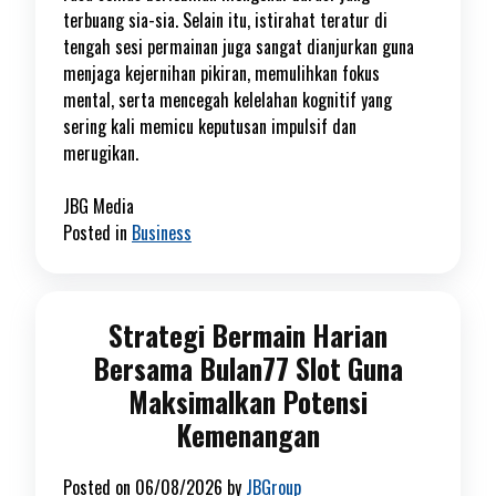
terbuang sia-sia. Selain itu, istirahat teratur di
tengah sesi permainan juga sangat dianjurkan guna
menjaga kejernihan pikiran, memulihkan fokus
mental, serta mencegah kelelahan kognitif yang
sering kali memicu keputusan impulsif dan
merugikan.
JBG Media
Posted in
Business
Strategi Bermain Harian
Bersama Bulan77 Slot Guna
Maksimalkan Potensi
Kemenangan
Posted on
06/08/2026
by
JBGroup