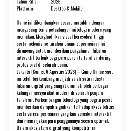
Tahun Rilis:
2026
Platform:
Desktop & Mobile
Game ini dikembangkan secara mutakhir dengan
mengusung tema petualangan mitologi modern yang
memukau. Menghadirkan visual beresolusi tinggi
serta mekanisme taruhan dinamis, permainan ini
dirancang untuk memberikan pengalaman hiburan
interaktif terbaik bagi para pencinta taruhan daring
profesional di seluruh dunia.
Jakarta (Kamis, 6 Agustus 2026) – Game Online saat
ini telah berkembang menjadi salah satu industri
hiburan digital yang sangat diminati oleh berbagai
kalangan masyarakat modern di seluruh penjuru
tanah air. Perkembangan teknologi yang begitu pesat
memberikan dampak signifikan terhadap aksesibilitas
serta variasi permainan yang kini semakin interaktif
dan memanjakan para penggunanya secara optimal.
Dalam ekosistem digital yang kompetitif ini,