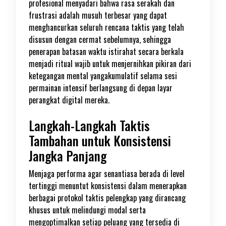
profesional menyadari bahwa rasa serakah dan
frustrasi adalah musuh terbesar yang dapat
menghancurkan seluruh rencana taktis yang telah
disusun dengan cermat sebelumnya, sehingga
penerapan batasan waktu istirahat secara berkala
menjadi ritual wajib untuk menjernihkan pikiran dari
ketegangan mental yangakumulatif selama sesi
permainan intensif berlangsung di depan layar
perangkat digital mereka.
Langkah-Langkah Taktis
Tambahan untuk Konsistensi
Jangka Panjang
Menjaga performa agar senantiasa berada di level
tertinggi menuntut konsistensi dalam menerapkan
berbagai protokol taktis pelengkap yang dirancang
khusus untuk melindungi modal serta
mengoptimalkan setiap peluang yang tersedia di