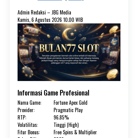
Admin Redaksi –
JBG Media
Kamis, 6 Agustus 2026 10.00 WIB
Informasi Game Profesional
Nama Game:
Fortune Apex Gold
Provider:
Pragmatic Play
RTP:
96.85%
Volatilitas:
Tinggi (High)
Fitur Bonus:
Free Spins & Multiplier